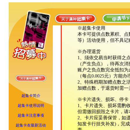
※超集卡使用
本卡可提供点数累积、点
等）活动使用，但不具记
※办理退货
1、须依交易当时获得之
（产生负点），待再次消
账户之负点数完全抵扣为止
（每点0.0025元）方能
2、特殊档期加赠点数之
加赠点数，于退货时需一
超集卡简介
※卡片遗失、损坏、停卡
1、卡片遗失、损坏需酌
超集卡使用说明
但需缴回损毁之卡片，请
超集卡注意事项
2、卡片应妥善保管，如
知发卡行挂失补发)，完
超集卡友最新活动
责。